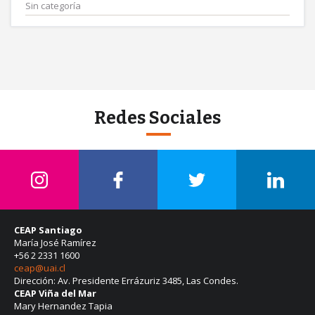
Sin categoría
Redes Sociales
CEAP Santiago
María José Ramírez
+56 2 2331 1600
ceap@uai.cl
Dirección: Av. Presidente Errázuriz 3485, Las Condes.
CEAP Viña del Mar
Mary Hernandez Tapia