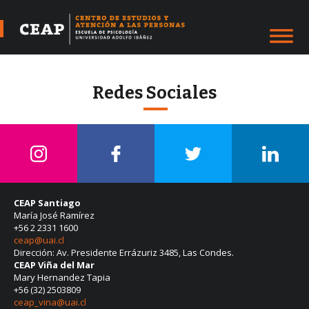
Redes Sociales
CEAP Santiago
María José Ramírez
+56 2 2331 1600
ceap@uai.cl
Dirección: Av. Presidente Errázuriz 3485, Las Condes.
CEAP Viña del Mar
Mary Hernandez Tapia
+56 (32) 2503809
ceap_vina@uai.cl